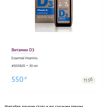
Витамин D3
Essential Vitamins
#500820
30 мл
550
б.
11.5