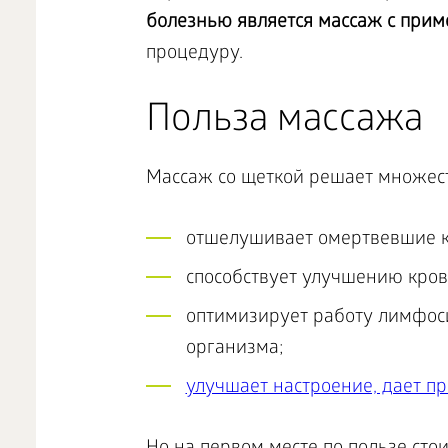
болезнью является массаж с прим
процедуру.
Польза массажа
Массаж со щеткой решает множес
отшелушивает омертвевшие к
способствует улучшению кро
оптимизирует работу лимфоси
организма;
улучшает настроение, дает пр