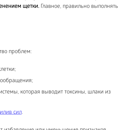
енением щетки.
Главное, правильно выполнять
тво проблем:
летки;
вообращения;
стемы, которая выводит токсины, шлаки из
илив сил
.