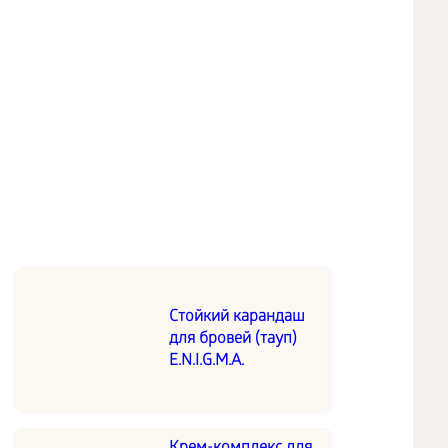
Стойкий карандаш
для бровей (тауп)
E.N.I.G.M.A.