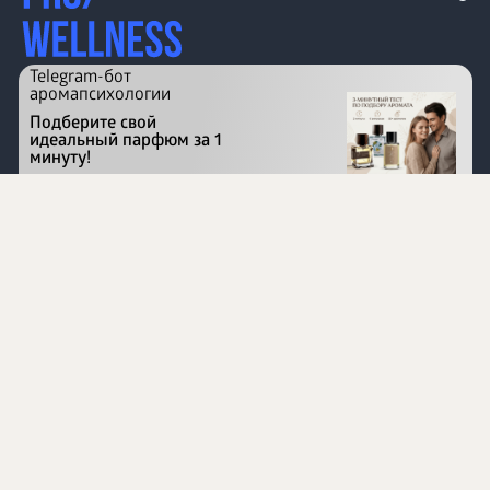
Telegram-бот
аромапсихологии
Подберите свой
идеальный парфюм за 1
минуту!
Перейти на сайт
©
1996 - 2026 ООО Международная компания
«Сибирское здоровье». Все права защищены.
Воспроизведение материалов данного сайта возможно
при условии обязательного размещения активной
ссылки на www.siberianhealth.com.
Вся бизнес-информация, представленная на данном
сайте, является недействительной для Республики
Узбекистан
Информация на сайте предназначена для лиц,
достигших возраста шестнадцати лет (16+)