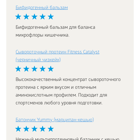
Бифидогенный бальзам
Бифидогенный бальзам для баланса
микрофлоры кишечника.
Сывороточный протеин Fitness Catalyst
(черничный чизкейк)
Высококачественный концентрат сывороточного
протеина с ярким вкусом и отличным
аминокислотным профилем. Подходит для
спортсменов любого уровня подготовки.
Батончик Yummy (марципан-кешью)
Нежный мультипротеиновый батончик с кешью