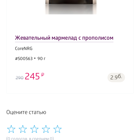
Жевательный мармелад с прополисом
CoreNRG
#500563
90 г
245
б.
2.9
290
Оцените статью
(0 голосов, в среднем 0)