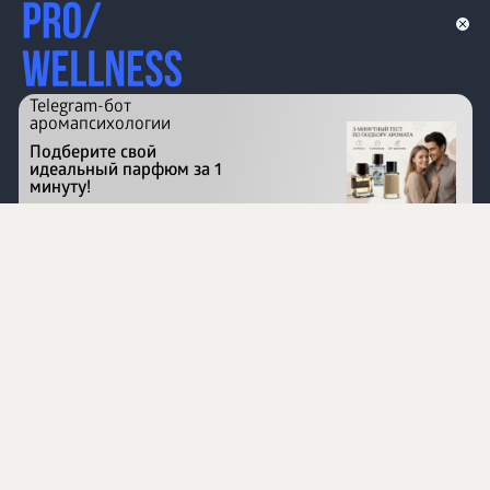
Telegram-бот
аромапсихологии
Подберите свой
идеальный парфюм за 1
минуту!
Перейти на сайт
©
1996 - 2026 ООО Международная компания
«Сибирское здоровье». Все права защищены.
Воспроизведение материалов данного сайта возможно
при условии обязательного размещения активной
ссылки на www.siberianhealth.com.
Вся бизнес-информация, представленная на данном
сайте, является недействительной для Республики
Узбекистан