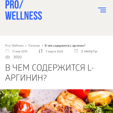
ПИТАНИЕ
СПОРТ
Pro/ Wellness
Питание
В чем содержится L-аргинин?
3 минуты
11 мая 2019
3 марта 2026
ЗДОРОВЬЕ
3050
КРАСОТА
В ЧЕМ СОДЕРЖИТСЯ L-
ПСИХОЛОГИЯ
АРГИНИН?
ДЕТИ
ДОМ
КАК?