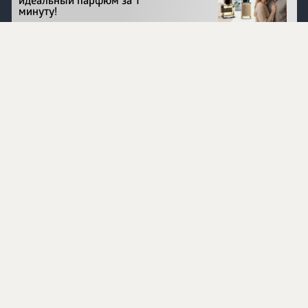
идеальный парфюм за 1
минуту!
Перейти на сайт
©
1996 - 2026 ООО Международная компания
«Сибирское здоровье». Все права защищены.
Воспроизведение материалов данного сайта возможно
при условии обязательного размещения активной
ссылки на www.siberianhealth.com.
Вся бизнес-информация, представленная на данном
сайте, является недействительной для Республики
Узбекистан
Информация на сайте предназначена для лиц,
достигших возраста шестнадцати лет (16+)
Эксперты
Ингредиенты
Контакты
О нас
Пользовательское соглашение