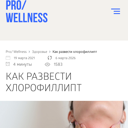
ПИТАНИЕ
СПОРТ
Pro/ Wellness
Здоровье
Как развести хлорофиллипт
19 марта 2021
6 марта 2026
ЗДОРОВЬЕ
4 минуты
1583
КРАСОТА
КАК РАЗВЕСТИ
ПСИХОЛОГИЯ
ХЛОРОФИЛЛИПТ
ДЕТИ
ДОМ
КАК?