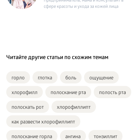
Предприниматель, мама и консультант в
сфере красоты и ухода за кожей лица
Читайте другие статьи по схожим темам
горло
глотка
боль
ощущение
хлорофилл
полоскание рта
полость рта
полоскать рот
хлорофиллипт
как развести хлорофиллипт
полоскание горла
ангина
тонзиллит