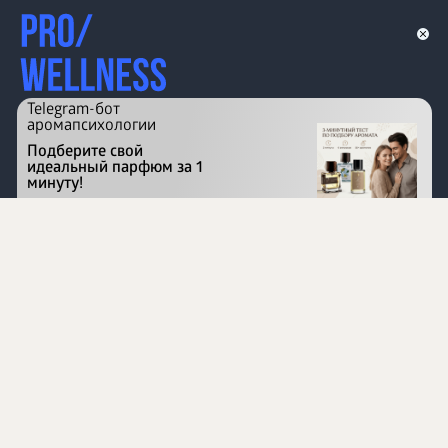
Telegram-бот
аромапсихологии
Подберите свой
идеальный парфюм за 1
минуту!
Перейти на сайт
©
1996 - 2026 ООО Международная компания
«Сибирское здоровье». Все права защищены.
Воспроизведение материалов данного сайта возможно
при условии обязательного размещения активной
ссылки на www.siberianhealth.com.
Вся бизнес-информация, представленная на данном
сайте, является недействительной для Республики
Узбекистан