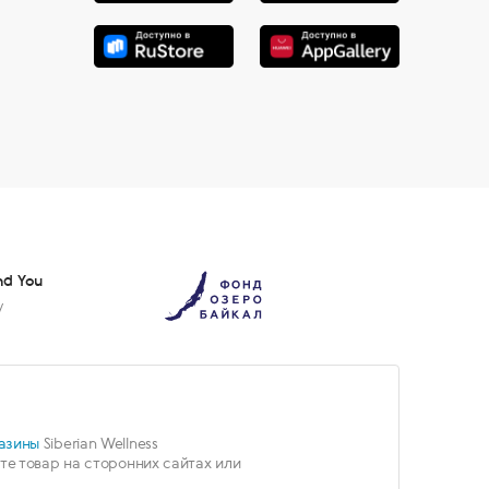
nd You
у
азины
Siberian Wellness
е товар на сторонних сайтах или