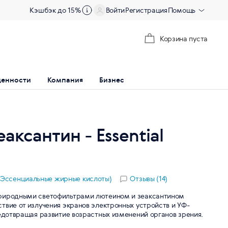
Кэшбэк до 15%
Войти
Регистрация
Помощь
Корзина пуста
ценности
Компания
Бизнес
аксантин - Essential
ds (Эссенциальные жирные кислоты)
Отзывы (14)
природными светофильтрами лютеином и зеаксантином
твие от излучения экранов электронных устройств и УФ-
редотвращая развитие возрастных изменений органов зрения.