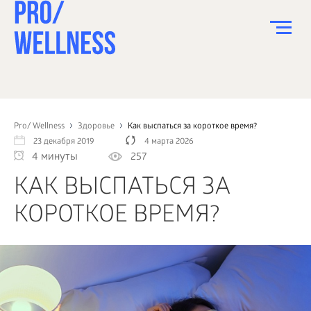
ПИТАНИЕ
СПОРТ
Pro/ Wellness
Здоровье
Как выспаться за короткое время?
23 декабря 2019
4 марта 2026
ЗДОРОВЬЕ
4 минуты
257
КРАСОТА
КАК ВЫСПАТЬСЯ ЗА
ПСИХОЛОГИЯ
КОРОТКОЕ ВРЕМЯ?
ДЕТИ
ДОМ
КАК?