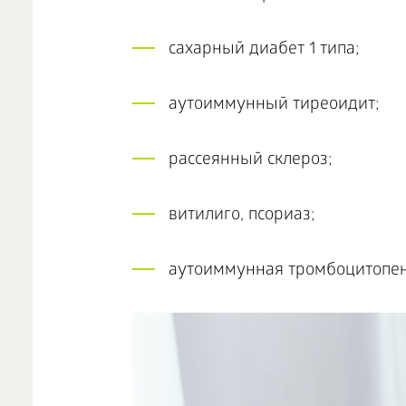
сахарный диабет 1 типа;
аутоиммунный тиреоидит;
рассеянный склероз;
витилиго, псориаз;
аутоиммунная тромбоцитопени