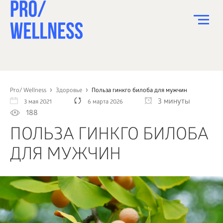
ПИТАНИЕ
СПОРТ
Pro/ Wellness
Здоровье
Польза гинкго билоба для мужчин
3 минуты
3 мая 2021
6 марта 2026
ЗДОРОВЬЕ
188
КРАСОТА
ПОЛЬЗА ГИНКГО БИЛОБА
ПСИХОЛОГИЯ
ДЛЯ МУЖЧИН
ДЕТИ
ДОМ
КАК?