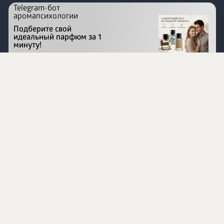
Telegram-бот
аромапсихологии
Подберите свой
идеальный парфюм за 1
минуту!
Перейти на сайт
©
1996 - 2026 ООО Международная компания
«Сибирское здоровье». Все права защищены.
Воспроизведение материалов данного сайта возможно
при условии обязательного размещения активной
ссылки на www.siberianhealth.com.
Вся бизнес-информация, представленная на данном
сайте, является недействительной для Республики
Узбекистан
Информация на сайте предназначена для лиц,
достигших возраста шестнадцати лет (16+)
Эксперты