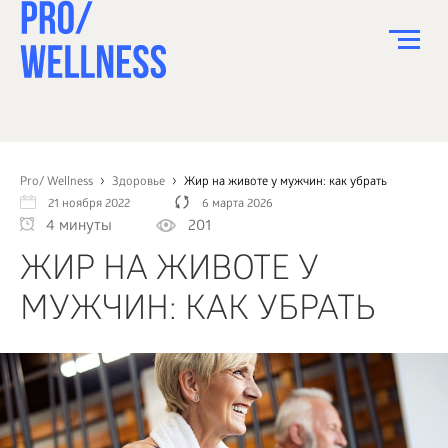
ПИТАНИЕ
СПОРТ
Pro/ Wellness
Здоровье
Жир на животе у мужчин: как убрать
21 ноября 2022
6 марта 2026
ЗДОРОВЬЕ
4 минуты
201
КРАСОТА
ЖИР НА ЖИВОТЕ У
ПСИХОЛОГИЯ
МУЖЧИН: КАК УБРАТЬ
ДЕТИ
ДОМ
КАК?