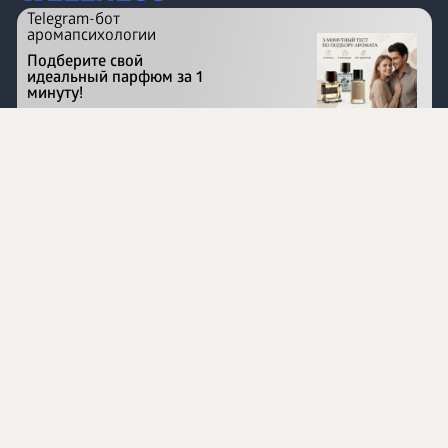
Telegram-бот
аромапсихологии
Подберите свой
идеальный парфюм за 1
минуту!
Перейти на сайт
©
1996 - 2026 ООО Международная компания
«Сибирское здоровье». Все права защищены.
Воспроизведение материалов данного сайта возможно
при условии обязательного размещения активной
ссылки на www.siberianhealth.com.
Вся бизнес-информация, представленная на данном
сайте, является недействительной для Республики
Узбекистан
Информация на сайте предназначена для лиц,
достигших возраста шестнадцати лет (16+)
Эксперты