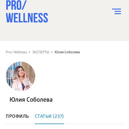
ПИТАНИЕ
СПОРТ
Pro/ Wellness
ЭКСПЕРТЫ
Юлия Соболева
ЗДОРОВЬЕ
КРАСОТА
ПСИХОЛОГИЯ
ДЕТИ
Юлия Соболева
ДОМ
ПРОФИЛЬ
СТАТЬИ (237)
КАК?