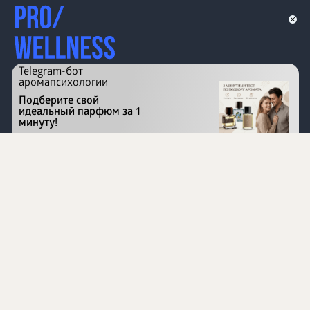
Telegram-бот
аромапсихологии
Подберите свой
идеальный парфюм за 1
минуту!
Перейти на сайт
©
1996 - 2026 ООО Международная компания
«Сибирское здоровье». Все права защищены.
Воспроизведение материалов данного сайта возможно
при условии обязательного размещения активной
ссылки на www.siberianhealth.com.
Вся бизнес-информация, представленная на данном
сайте, является недействительной для Республики
Узбекистан