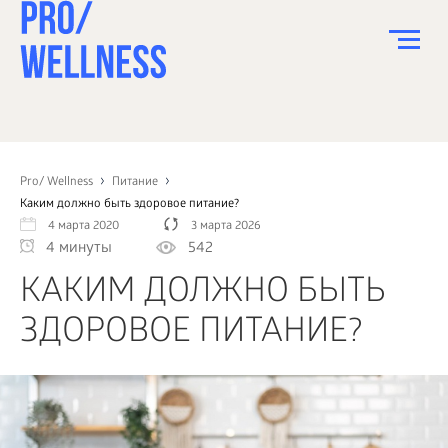
ПИТАНИЕ
СПОРТ
Pro/ Wellness
Питание
Каким должно быть здоровое питание?
ЗДОРОВЬЕ
4 марта 2020
3 марта 2026
4 минуты
542
КРАСОТА
КАКИМ ДОЛЖНО БЫТЬ
ПСИХОЛОГИЯ
ЗДОРОВОЕ ПИТАНИЕ?
ДЕТИ
ДОМ
КАК?