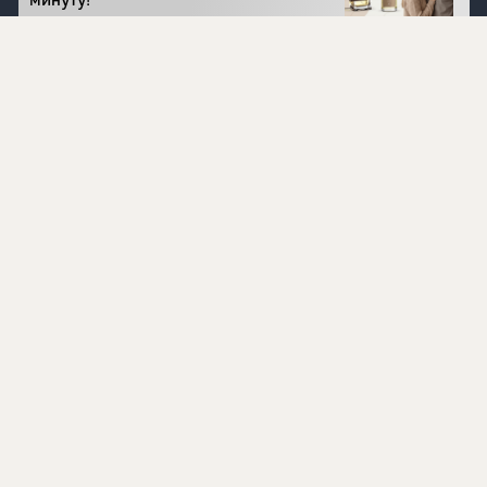
минуту!
Перейти на сайт
©
1996 - 2026 ООО Международная компания
«Сибирское здоровье». Все права защищены.
Воспроизведение материалов данного сайта возможно
при условии обязательного размещения активной
ссылки на www.siberianhealth.com.
Вся бизнес-информация, представленная на данном
сайте, является недействительной для Республики
Узбекистан
Информация на сайте предназначена для лиц,
достигших возраста шестнадцати лет (16+)
Эксперты
Ингредиенты
Контакты
О нас
Пользовательское соглашение