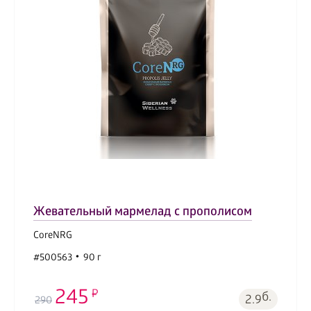
Жевательный мармелад с прополисом
CoreNRG
#500563
90 г
245
б.
2.9
290