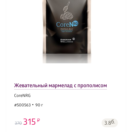
Жевательный мармелад с прополисом
CoreNRG
#500563
90 г
315
б.
3.8
370