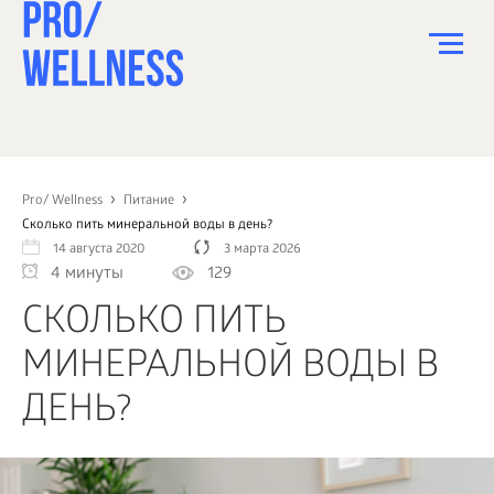
ПИТАНИЕ
СПОРТ
Pro/ Wellness
Питание
Сколько пить минеральной воды в день?
ЗДОРОВЬЕ
14 августа 2020
3 марта 2026
4 минуты
129
КРАСОТА
СКОЛЬКО ПИТЬ
ПСИХОЛОГИЯ
МИНЕРАЛЬНОЙ ВОДЫ В
ДЕТИ
ДЕНЬ?
ДОМ
КАК?