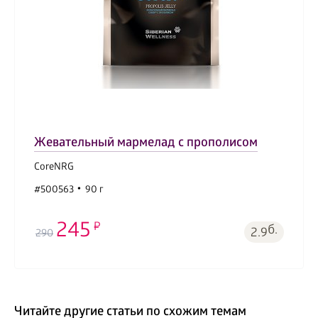
Жевательный мармелад с прополисом
CoreNRG
#500563
90 г
245
б.
2.9
290
Читайте другие статьи по схожим темам