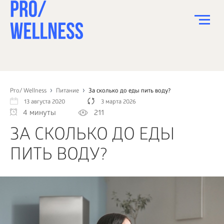
ПИТАНИЕ
СПОРТ
Pro/ Wellness
Питание
За сколько до еды пить воду?
13 августа 2020
3 марта 2026
ЗДОРОВЬЕ
4 минуты
211
КРАСОТА
ЗА СКОЛЬКО ДО ЕДЫ
ПСИХОЛОГИЯ
ПИТЬ ВОДУ?
ДЕТИ
ДОМ
КАК?