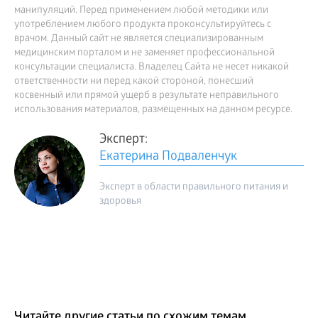
манипуляций. Перед применением любой методики или
употреблением любого продукта проконсультируйтесь с
врачом. Данный сайт не является специализированным
медицинским порталом и не заменяет профессиональной
консультации специалиста. Владелец Сайта не несет никакой
ответственности ни перед какой стороной, понесший
косвенный или прямой ущерб в результате неправильного
использования материалов, размещенных на данном ресурсе.
Эксперт:
Екатерина Подваленчук
Эксперт в области правильного питания и
здоровья
Читайте другие статьи по схожим темам