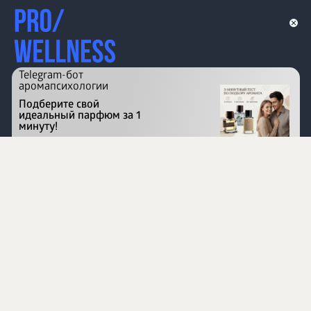
Telegram-бот
аромапсихологии
Подберите свой
идеальный парфюм за 1
минуту!
Перейти на сайт
©
1996 - 2026 ООО Международная компания
«Сибирское здоровье». Все права защищены.
Воспроизведение материалов данного сайта возможно
при условии обязательного размещения активной
ссылки на www.siberianhealth.com.
Вся бизнес-информация, представленная на данном
сайте, является недействительной для Республики
Узбекистан