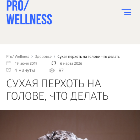
ПИТАНИЕ
СПОРТ
Pro/ Wellness
Здоровье
Cухая перхоть на голове, что делать
19 июня 2019
6 марта 2026
ЗДОРОВЬЕ
4 минуты
97
КРАСОТА
CУХАЯ ПЕРХОТЬ НА
ПСИХОЛОГИЯ
ГОЛОВЕ, ЧТО ДЕЛАТЬ
ДЕТИ
ДОМ
КАК?