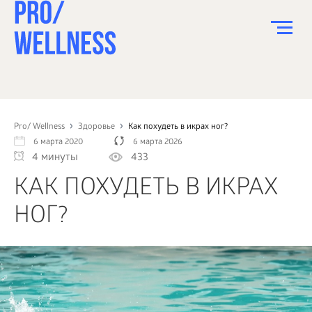
ПИТАНИЕ
СПОРТ
Pro/ Wellness
Здоровье
Как похудеть в икрах ног?
6 марта 2020
6 марта 2026
ЗДОРОВЬЕ
4 минуты
433
КРАСОТА
КАК ПОХУДЕТЬ В ИКРАХ
ПСИХОЛОГИЯ
НОГ?
ДЕТИ
ДОМ
КАК?