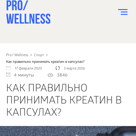
ПИТАНИЕ
СПОРТ
Pro/ Wellness
Спорт
Как правильно принимать креатин в капсулах?
ЗДОРОВЬЕ
17 февраля 2020
3 марта 2026
4 минуты
3846
КРАСОТА
КАК ПРАВИЛЬНО
ПСИХОЛОГИЯ
ПРИНИМАТЬ КРЕАТИН В
ДЕТИ
КАПСУЛАХ?
ДОМ
КАК?