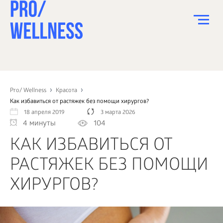
ПИТАНИЕ
СПОРТ
Pro/ Wellness
Красота
Как избавиться от растяжек без помощи хирургов?
ЗДОРОВЬЕ
18 апреля 2019
3 марта 2026
4 минуты
104
КРАСОТА
КАК ИЗБАВИТЬСЯ ОТ
ПСИХОЛОГИЯ
РАСТЯЖЕК БЕЗ ПОМОЩИ
ДЕТИ
ХИРУРГОВ?
ДОМ
КАК?