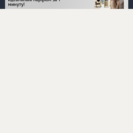
идеальный парфюм за 1
минуту!
Перейти на сайт
©
1996 - 2026 ООО Международная компания
«Сибирское здоровье». Все права защищены.
Воспроизведение материалов данного сайта возможно
при условии обязательного размещения активной
ссылки на www.siberianhealth.com.
Вся бизнес-информация, представленная на данном
сайте, является недействительной для Республики
Узбекистан
Информация на сайте предназначена для лиц,
достигших возраста шестнадцати лет (16+)
Эксперты
Ингредиенты
Контакты
О нас
Пользовательское соглашение