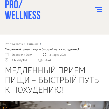
ПИТАНИЕ
СПОРТ
Pro/ Wellness
Питание
Медленный прием пищи – быстрый путь к похудению!
ЗДОРОВЬЕ
20 апреля 2019
3 марта 2026
3 минуты
474
КРАСОТА
МЕДЛЕННЫЙ ПРИЕМ
ПСИХОЛОГИЯ
ПИЩИ – БЫСТРЫЙ ПУТЬ
ДЕТИ
К ПОХУДЕНИЮ!
ДОМ
КАК?