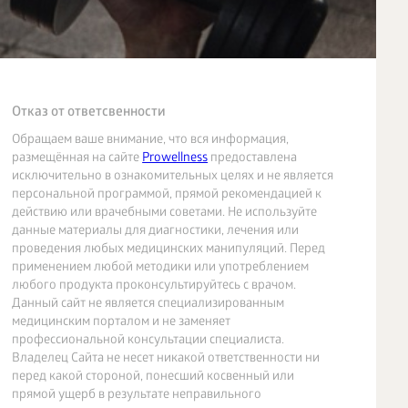
Отказ от ответсвенности
Обращаем ваше внимание, что вся информация,
размещённая на сайте
Prowellness
предоставлена
исключительно в ознакомительных целях и не является
персональной программой, прямой рекомендацией к
действию или врачебными советами. Не используйте
данные материалы для диагностики, лечения или
проведения любых медицинских манипуляций. Перед
применением любой методики или употреблением
любого продукта проконсультируйтесь с врачом.
Данный сайт не является специализированным
медицинским порталом и не заменяет
профессиональной консультации специалиста.
Владелец Сайта не несет никакой ответственности ни
перед какой стороной, понесший косвенный или
прямой ущерб в результате неправильного