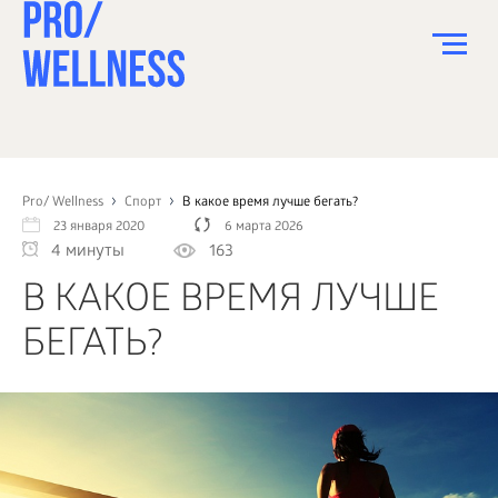
ПИТАНИЕ
СПОРТ
Pro/ Wellness
Спорт
В какое время лучше бегать?
23 января 2020
6 марта 2026
ЗДОРОВЬЕ
4 минуты
163
КРАСОТА
В КАКОЕ ВРЕМЯ ЛУЧШЕ
ПСИХОЛОГИЯ
БЕГАТЬ?
ДЕТИ
ДОМ
КАК?