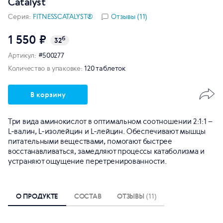
Catalyst
Серия:
FITNESSCATALYST®
Отзывы (11)
1 550 ₽
б
32
Артикул:
#500277
Количество в упаковке:
120 таблеток
В корзину
Три вида аминокислот в оптимальном соотношении 2:1:1 –
L-валин, L-изолейцин и L-лейцин. Обеспечивают мышцы
питательными веществами, помогают быстрее
восстанавливаться, замедляют процессы катаболизма и
устраняют ощущение перетренированности.
О ПРОДУКТЕ
СОСТАВ
ОТЗЫВЫ
(11)