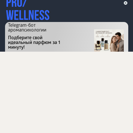
Telegram-бот
аромапсихологии
Подберите свой
идеальный парфюм за 1
минуту!
Перейти на сайт
©
1996 - 2026 ООО Международная компания
«Сибирское здоровье». Все права защищены.
Воспроизведение материалов данного сайта возможно
при условии обязательного размещения активной
ссылки на www.siberianhealth.com.
Вся бизнес-информация, представленная на данном
сайте, является недействительной для Республики
Узбекистан
Информация на сайте предназначена для лиц,