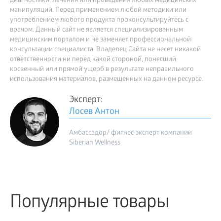
диагностики, лечения или проведения любых медицинских
манипуляций. Перед применением любой методики или
употреблением любого продукта проконсультируйтесь с
врачом. Данный сайт не является специализированным
медицинским порталом и не заменяет профессиональной
консультации специалиста. Владелец Сайта не несет никакой
ответственности ни перед какой стороной, понесший
косвенный или прямой ущерб в результате неправильного
использования материалов, размещенных на данном ресурсе.
Эксперт:
Лосев Антон
Амбассадор/ фитнес-эксперт компании
Siberian Wellness
Популярные товары