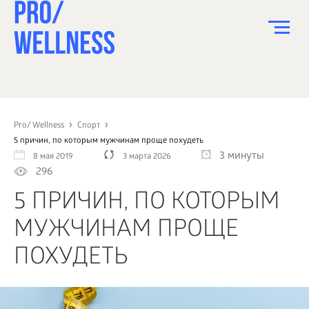
ПИТАНИЕ
СПОРТ
Pro/ Wellness
Спорт
5 причин, по которым мужчинам проще похудеть
ЗДОРОВЬЕ
3 минуты
8 мая 2019
3 марта 2026
296
КРАСОТА
5 ПРИЧИН, ПО КОТОРЫМ
ПСИХОЛОГИЯ
МУЖЧИНАМ ПРОЩЕ
ДЕТИ
ПОХУДЕТЬ
ДОМ
КАК?