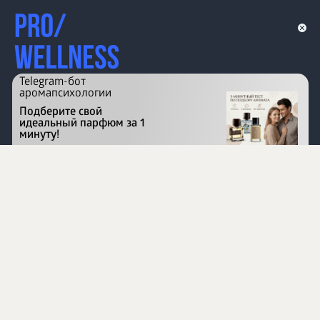
Telegram-бот
аромапсихологии
Подберите свой
идеальный парфюм за 1
минуту!
Перейти на сайт
©
1996 - 2026 ООО Международная компания
«Сибирское здоровье». Все права защищены.
Воспроизведение материалов данного сайта возможно
при условии обязательного размещения активной
ссылки на www.siberianhealth.com.
Вся бизнес-информация, представленная на данном
сайте, является недействительной для Республики
Узбекистан