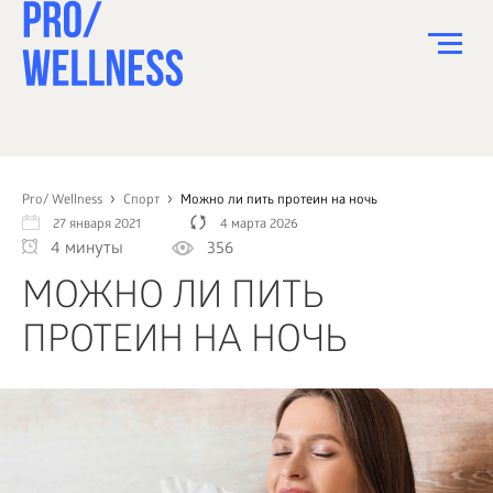
ПИТАНИЕ
СПОРТ
Pro/ Wellness
Спорт
Можно ли пить протеин на ночь
27 января 2021
4 марта 2026
ЗДОРОВЬЕ
4 минуты
356
КРАСОТА
МОЖНО ЛИ ПИТЬ
ПСИХОЛОГИЯ
ПРОТЕИН НА НОЧЬ
ДЕТИ
ДОМ
КАК?