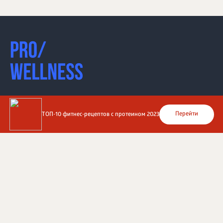
Перейти
ТОП-10 фитнес-рецептов с протеином 2023
Перейти на сайт
©
1996 - 2026 ООО Международная компания
«Сибирское здоровье». Все права защищены.
Воспроизведение материалов данного сайта возможно
при условии обязательного размещения активной
ссылки на www.siberianhealth.com.