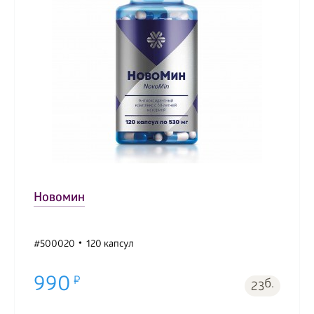
Новомин
#500020
120 капсул
990
б.
23