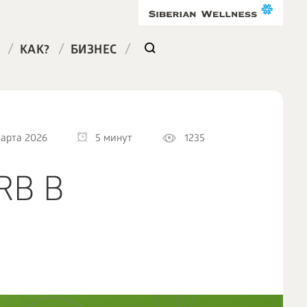
/
/
/
КАК?
БИЗНЕС
марта 2026
5 минут
1235
RB В