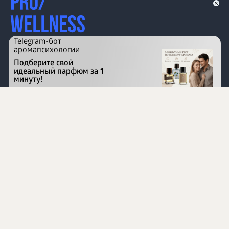
Telegram-бот
аромапсихологии
Подберите свой
идеальный парфюм за 1
минуту!
Перейти на сайт
©
1996 - 2026 ООО Международная компания
«Сибирское здоровье». Все права защищены.
Воспроизведение материалов данного сайта возможно
при условии обязательного размещения активной
ссылки на www.siberianhealth.com.
Вся бизнес-информация, представленная на данном
сайте, является недействительной для Республики
Узбекистан
Информация на сайте предназначена для лиц,