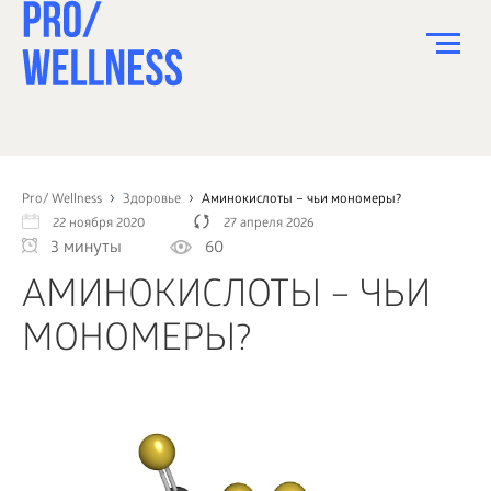
ПИТАНИЕ
СПОРТ
Pro/ Wellness
Здоровье
Аминокислоты – чьи мономеры?
22 ноября 2020
27 апреля 2026
ЗДОРОВЬЕ
3 минуты
60
КРАСОТА
АМИНОКИСЛОТЫ – ЧЬИ
ПСИХОЛОГИЯ
МОНОМЕРЫ?
ДЕТИ
ДОМ
КАК?