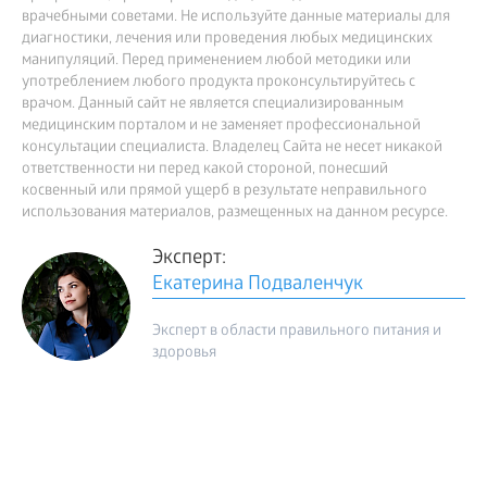
врачебными советами. Не используйте данные материалы для
диагностики, лечения или проведения любых медицинских
манипуляций. Перед применением любой методики или
употреблением любого продукта проконсультируйтесь с
врачом. Данный сайт не является специализированным
медицинским порталом и не заменяет профессиональной
консультации специалиста. Владелец Сайта не несет никакой
ответственности ни перед какой стороной, понесший
косвенный или прямой ущерб в результате неправильного
использования материалов, размещенных на данном ресурсе.
Эксперт:
Екатерина Подваленчук
Эксперт в области правильного питания и
здоровья