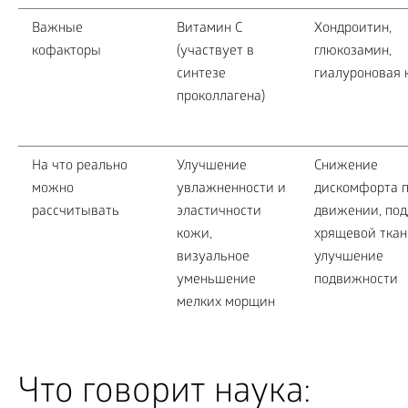
Важные
Витамин C
Хондроитин,
кофакторы
(участвует в
глюкозамин,
синтезе
гиалуроновая 
проколлагена)
На что реально
Улучшение
Снижение
можно
увлажненности и
дискомфорта 
рассчитывать
эластичности
движении, по
кожи,
хрящевой ткан
визуальное
улучшение
уменьшение
подвижности
мелких морщин
Что говорит наука: