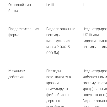
Основной тип
I и III
II
белка
Предпочтительная
Гидролизованные
Неденатуриро
форма
пептиды
(UC-II) или
(молекулярная
гидролизован
масса 2 000–5
пептиды II тип
000 Да)
Механизм
Пептиды
Неденатуриро
действия
всасываются в
«обучает» им
кровь и
систему не ат
стимулируют
хрящ (оральна
фибробласты
толерантность)
дермы к
Гидролизованн