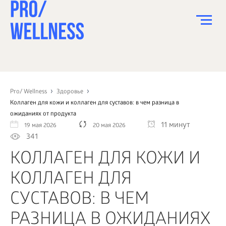
ПИТАНИЕ
СПОРТ
Pro/ Wellness
Здоровье
Коллаген для кожи и коллаген для суставов: в чем разница в
ЗДОРОВЬЕ
ожиданиях от продукта
11 минут
19 мая 2026
20 мая 2026
КРАСОТА
341
ПСИХОЛОГИЯ
КОЛЛАГЕН ДЛЯ КОЖИ И
ДЕТИ
КОЛЛАГЕН ДЛЯ
ДОМ
СУСТАВОВ: В ЧЕМ
КАК?
РАЗНИЦА В ОЖИДАНИЯХ