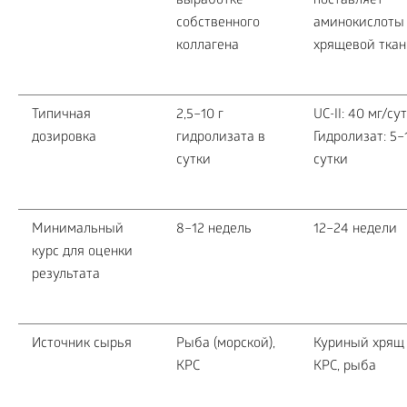
выработке
поставляет
собственного
аминокислоты
коллагена
хрящевой тка
Типичная
2,5–10 г
UC-II: 40 мг/сут
дозировка
гидролизата в
Гидролизат: 5–
сутки
сутки
Минимальный
8–12 недель
12–24 недели
курс для оценки
результата
Источник сырья
Рыба (морской),
Куриный хрящ (
КРС
КРС, рыба