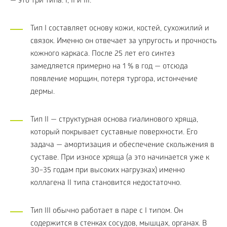
— это три типа: I, II и III:
Тип I составляет основу кожи, костей, сухожилий и
связок. Именно он отвечает за упругость и прочность
кожного каркаса. После 25 лет его синтез
замедляется примерно на 1 % в год — отсюда
появление морщин, потеря тургора, истончение
дермы.
Тип II — структурная основа гиалинового хряща,
который покрывает суставные поверхности. Его
задача — амортизация и обеспечение скольжения в
суставе. При износе хряща (а это начинается уже к
30–35 годам при высоких нагрузках) именно
коллагена II типа становится недостаточно.
Тип III обычно работает в паре с I типом. Он
содержится в стенках сосудов, мышцах, органах. В