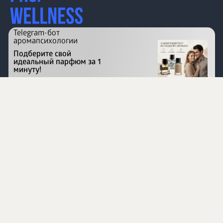
Telegram-бот
аромапсихологии
Подберите свой
идеальный парфюм за 1
минуту!
Перейти на сайт
©
1996 - 2026 ООО Международная компания
«Сибирское здоровье». Все права защищены.
Воспроизведение материалов данного сайта возможно
при условии обязательного размещения активной
ссылки на www.siberianhealth.com.
Вся бизнес-информация, представленная на данном
сайте, является недействительной для Республики
Узбекистан
Информация на сайте предназначена для лиц,
достигших возраста шестнадцати лет (16+)