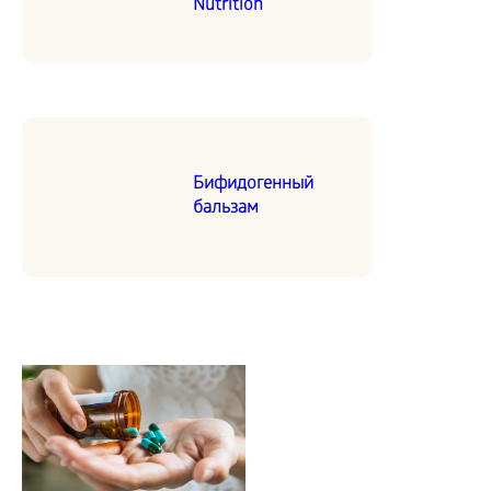
Nutrition
Бифидогенный
бальзам