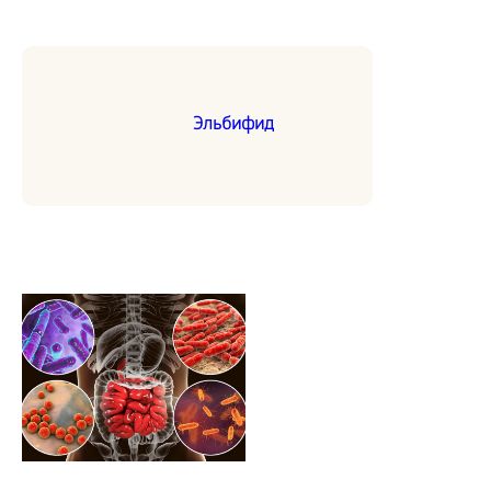
Эльбифид