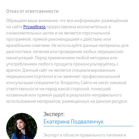
Отказ от ответсвенности
Обращаем ваше внимание, что вся информация, размещённая
на сайте
Prowellness
предоставлена исключительно в
ознакомительных целях и не является персональной
программой, прямой рекомендацией к действию или
врачебными советами. Не используйте данные материалы для
диагностики, лечения или проведения любых медицинских
манипуляций. Перед применением любой методики или
употреблением любого продукта проконсультируйтесь с
врачом. Данный сайт не является специализированным
медицинским порталом и не заменяет профессиональной
консультации специалиста. Владелец Сайта не несет никакой
ответственности ни перед какой стороной, понесший
косвенный или прямой ущерб в результате неправильного
использования материалов, размещенных на данном ресурсе.
Эксперт:
Екатерина Подваленчук
Эксперт в области правильного питания и