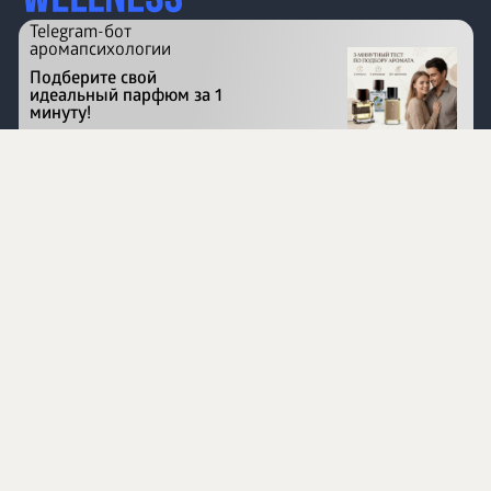
Telegram-бот
аромапсихологии
Подберите свой
идеальный парфюм за 1
минуту!
Перейти на сайт
©
1996 - 2026 ООО Международная компания
«Сибирское здоровье». Все права защищены.
Воспроизведение материалов данного сайта возможно
при условии обязательного размещения активной
ссылки на www.siberianhealth.com.
Вся бизнес-информация, представленная на данном
сайте, является недействительной для Республики
Узбекистан
Информация на сайте предназначена для лиц,
достигших возраста шестнадцати лет (16+)
Эксперты