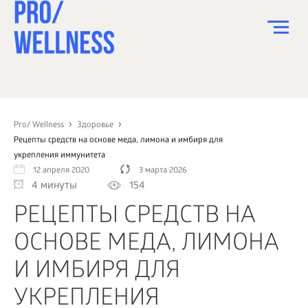
ПИТАНИЕ
СПОРТ
Pro/ Wellness
Здоровье
Рецепты средств на основе меда, лимона и имбиря для
ЗДОРОВЬЕ
укрепления иммунитета
12 апреля 2020
3 марта 2026
КРАСОТА
4 минуты
154
ПСИХОЛОГИЯ
РЕЦЕПТЫ СРЕДСТВ НА
ДЕТИ
ОСНОВЕ МЕДА, ЛИМОНА
ДОМ
И ИМБИРЯ ДЛЯ
КАК?
УКРЕПЛЕНИЯ