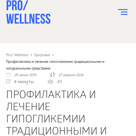
ПИТАНИЕ
СПОРТ
Pro/ Wellness
Здоровье
Профилактика и лечение гипогликемии традиционными и
ЗДОРОВЬЕ
натуральными средствами
29 июня 2019
27 апреля 2026
КРАСОТА
4 минуты
41
ПСИХОЛОГИЯ
ПРОФИЛАКТИКА И
ДЕТИ
ЛЕЧЕНИЕ
ДОМ
ГИПОГЛИКЕМИИ
КАК?
ТРАДИЦИОННЫМИ И