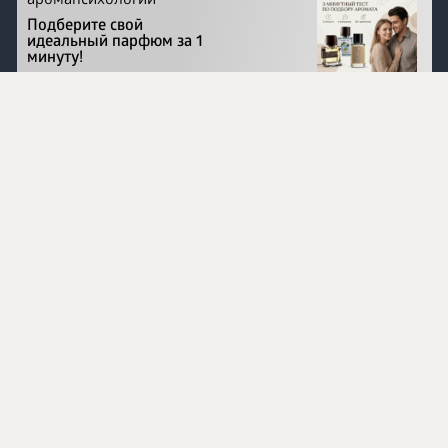
аромапсихологии
Подберите свой
идеальный парфюм за 1
минуту!
Перейти на сайт
©
1996 - 2026 ООО Международная компания
«Сибирское здоровье». Все права защищены.
Воспроизведение материалов данного сайта возможно
при условии обязательного размещения активной
ссылки на www.siberianhealth.com.
Вся бизнес-информация, представленная на данном
сайте, является недействительной для Республики
Узбекистан
Информация на сайте предназначена для лиц,
достигших возраста шестнадцати лет (16+)
Эксперты
Ингредиенты
Контакты