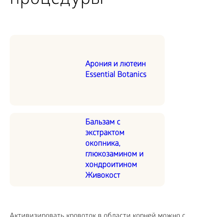
процедуры
Арония и лютеин
Essential Botanics
Бальзам с
экстрактом
окопника,
глюкозамином и
хондроитином
Живокост
Активизировать кровоток в области корней можно с