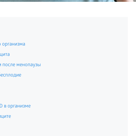
о организма
ицита
и после менопаузы
бесплодие
D в организме
иците