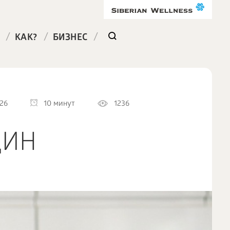
/
/
/
КАК?
БИЗНЕС
26
10 минут
1236
ЩИН