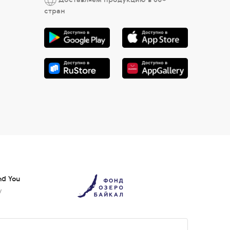
стран
nd You
у