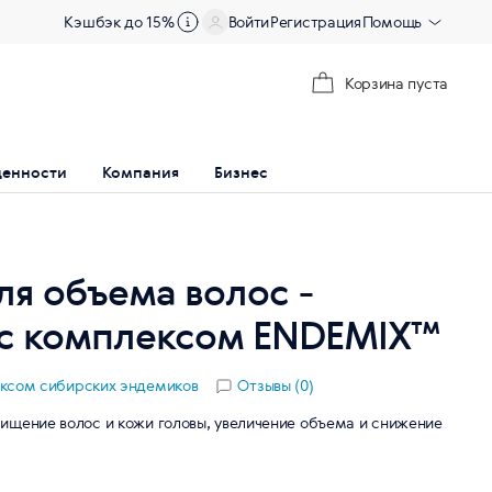
Кэшбэк до 15%
Войти
Регистрация
Помощь
Корзина пуста
ценности
Компания
Бизнес
я объема волос -
 с комплексом ENDEMIX™
ексом сибирских эндемиков
Отзывы (0)
ищение волос и кожи головы, увеличение объема и снижение