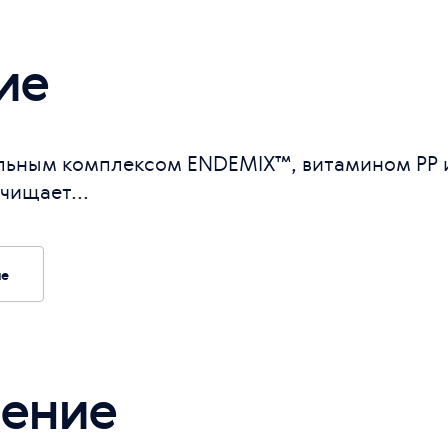
ие
льным комплексом ENDEMIX™, витамином РР
чищает...
ие
ение