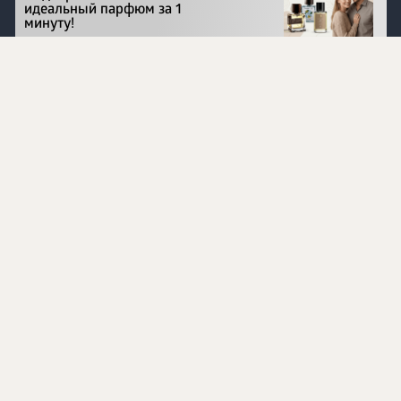
идеальный парфюм за 1
минуту!
Перейти на сайт
©
1996 - 2026 ООО Международная компания
«Сибирское здоровье». Все права защищены.
Воспроизведение материалов данного сайта возможно
при условии обязательного размещения активной
ссылки на www.siberianhealth.com.
Вся бизнес-информация, представленная на данном
сайте, является недействительной для Республики
Узбекистан
Информация на сайте предназначена для лиц,
достигших возраста шестнадцати лет (16+)
Эксперты
Ингредиенты
Контакты
О нас