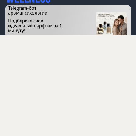
Telegram-бот
аромапсихологии
Подберите свой
идеальный парфюм за 1
минуту!
Перейти на сайт
©
1996 - 2026 ООО Международная компания
«Сибирское здоровье». Все права защищены.
Воспроизведение материалов данного сайта возможно
при условии обязательного размещения активной
ссылки на www.siberianhealth.com.
Вся бизнес-информация, представленная на данном
сайте, является недействительной для Республики
Узбекистан
Информация на сайте предназначена для лиц,
достигших возраста шестнадцати лет (16+)
Эксперты