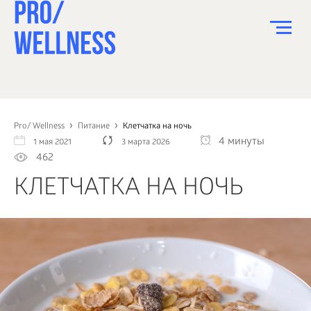
ПИТАНИЕ
СПОРТ
Pro/ Wellness
Питание
Клетчатка на ночь
4 минуты
1 мая 2021
3 марта 2026
ЗДОРОВЬЕ
462
КРАСОТА
КЛЕТЧАТКА НА НОЧЬ
ПСИХОЛОГИЯ
ДЕТИ
ДОМ
КАК?