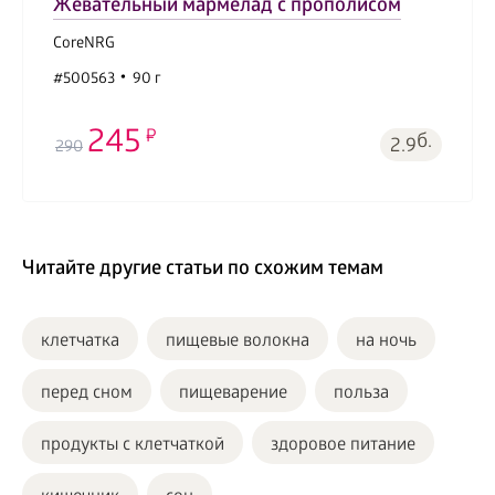
Жевательный мармелад с прополисом
CoreNRG
#500563
90 г
245
б.
2.9
290
Читайте другие статьи по схожим темам
клетчатка
пищевые волокна
на ночь
перед сном
пищеварение
польза
продукты с клетчаткой
здоровое питание