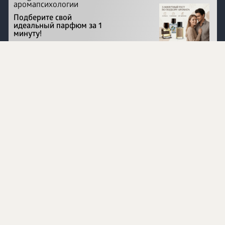
аромапсихологии
Подберите свой
идеальный парфюм за 1
минуту!
Перейти на сайт
©
1996 - 2026 ООО Международная компания
«Сибирское здоровье». Все права защищены.
Воспроизведение материалов данного сайта возможно
при условии обязательного размещения активной
ссылки на www.siberianhealth.com.
Вся бизнес-информация, представленная на данном
сайте, является недействительной для Республики
Узбекистан
Информация на сайте предназначена для лиц,
достигших возраста шестнадцати лет (16+)
Эксперты
Ингредиенты