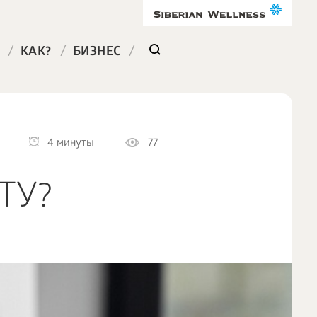
/
/
/
КАК?
БИЗНЕС
4 минуты
77
ТУ?