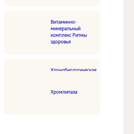
Витаминно-
минеральный
комплекс Ритмы
здоровья
Хронобиологическая
защита зрения
Синхровитал VII
Синхровитал
Хромлипаза