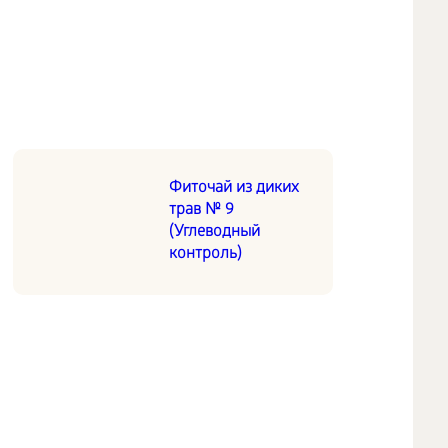
Фиточай из диких
трав № 9
(Углеводный
контроль)