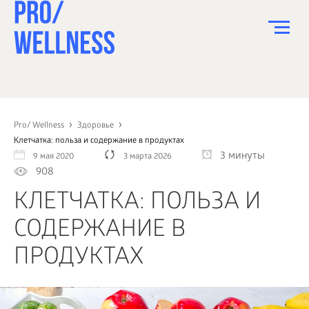
ПИТАНИЕ
СПОРТ
Pro/ Wellness
Здоровье
Клетчатка: польза и содержание в продуктах
ЗДОРОВЬЕ
3 минуты
9 мая 2020
3 марта 2026
908
КРАСОТА
КЛЕТЧАТКА: ПОЛЬЗА И
ПСИХОЛОГИЯ
СОДЕРЖАНИЕ В
ДЕТИ
ПРОДУКТАХ
ДОМ
КАК?