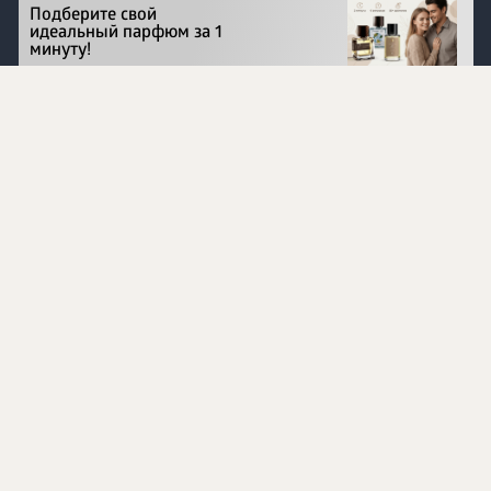
Подберите свой
идеальный парфюм за 1
минуту!
Перейти на сайт
©
1996 - 2026 ООО Международная компания
«Сибирское здоровье». Все права защищены.
Воспроизведение материалов данного сайта возможно
при условии обязательного размещения активной
ссылки на www.siberianhealth.com.
Вся бизнес-информация, представленная на данном
сайте, является недействительной для Республики
Узбекистан
Информация на сайте предназначена для лиц,
достигших возраста шестнадцати лет (16+)
Эксперты
Ингредиенты
Контакты