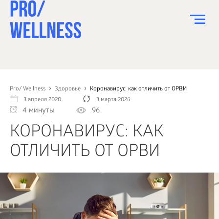
ПИТАНИЕ
СПОРТ
Pro/ Wellness
Здоровье
Коронавирус: как отличить от ОРВИ
3 апреля 2020
3 марта 2026
ЗДОРОВЬЕ
4 минуты
96
КРАСОТА
КОРОНАВИРУС: КАК
ПСИХОЛОГИЯ
ОТЛИЧИТЬ ОТ ОРВИ
ДЕТИ
ДОМ
КАК?