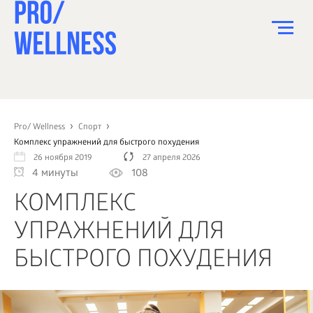
ПИТАНИЕ
СПОРТ
Pro/ Wellness
Спорт
Комплекс упражнений для быстрого похудения
ЗДОРОВЬЕ
26 ноября 2019
27 апреля 2026
4 минуты
108
КРАСОТА
КОМПЛЕКС
ПСИХОЛОГИЯ
УПРАЖНЕНИЙ ДЛЯ
ДЕТИ
БЫСТРОГО ПОХУДЕНИЯ
ДОМ
КАК?