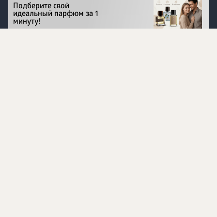
Подберите свой
идеальный парфюм за 1
минуту!
Перейти на сайт
©
1996 - 2026 ООО Международная компания
«Сибирское здоровье». Все права защищены.
Воспроизведение материалов данного сайта возможно
при условии обязательного размещения активной
ссылки на www.siberianhealth.com.
Вся бизнес-информация, представленная на данном
сайте, является недействительной для Республики
Узбекистан
Информация на сайте предназначена для лиц,
достигших возраста шестнадцати лет (16+)
Эксперты
Ингредиенты
Контакты