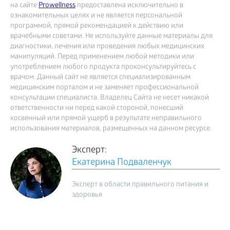
на сайте
Prowellness
предоставлена исключительно в
ознакомительных целях и не является персональной
программой, прямой рекомендацией к действию или
врачебными советами. Не используйте данные материалы для
диагностики, лечения или проведения любых медицинских
манипуляций. Перед применением любой методики или
употреблением любого продукта проконсультируйтесь с
врачом. Данный сайт не является специализированным
медицинским порталом и не заменяет профессиональной
консультации специалиста. Владелец Сайта не несет никакой
ответственности ни перед какой стороной, понесший
косвенный или прямой ущерб в результате неправильного
использования материалов, размещенных на данном ресурсе.
Эксперт:
Екатерина Подваленчук
Эксперт в области правильного питания и
здоровья