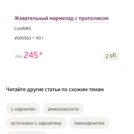
Жевательный мармелад с прополисом
CoreNRG
#500563
90 г
245
б.
2.9
290
Читайте другие статьи по схожим темам
L-карнитин
аминокислота
источники L-карнитина
левокарнитин