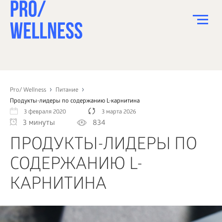
ПИТАНИЕ
СПОРТ
Pro/ Wellness
Питание
Продукты-лидеры по содержанию L-карнитина
ЗДОРОВЬЕ
3 февраля 2020
3 марта 2026
3 минуты
834
КРАСОТА
ПРОДУКТЫ-ЛИДЕРЫ ПО
ПСИХОЛОГИЯ
СОДЕРЖАНИЮ L-
ДЕТИ
КАРНИТИНА
ДОМ
КАК?