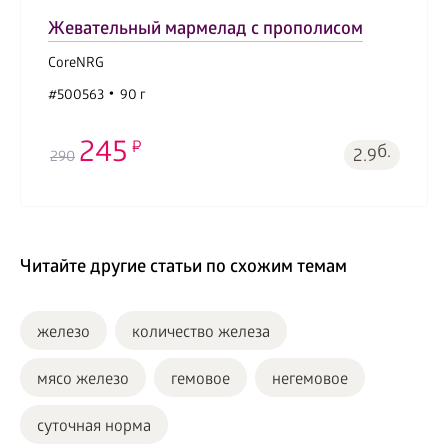
Жевательный мармелад с прополисом
CoreNRG
#500563
90 г
245
б.
2.9
290
Читайте другие статьи по схожим темам
железо
количество железа
мясо железо
гемовое
негемовое
суточная норма