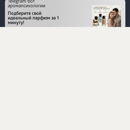
Telegram-бот
аромапсихологии
Подберите свой
идеальный парфюм за 1
минуту!
Перейти на сайт
©
1996 - 2026 ООО Международная компания
«Сибирское здоровье». Все права защищены.
Воспроизведение материалов данного сайта возможно
при условии обязательного размещения активной
ссылки на www.siberianhealth.com.
Вся бизнес-информация, представленная на данном
сайте, является недействительной для Республики
Узбекистан
Информация на сайте предназначена для лиц,
достигших возраста шестнадцати лет (16+)
Эксперты
Ингредиенты